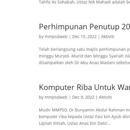
Tahfiz As Sohabah, Ustaz Nik Mahadi adalah be
Perhimpunan Penutup 2
by
mmpsdweb
|
Dec 15, 2022
|
Aktiviti
Telah berlangsung satu majlis perhimpunan 
minggu Muryid- Murid dan Minggu Syariah Isla
disampaikan oleh Dr Abu Anas Madani sebelum 
Komputer Riba Untuk Wa
by
mmpsdweb
|
Dec 9, 2022
|
Aktiviti
Mudir MMPSD, Dr.Bunyamin Abdul Rahman mew
komputer riba kepada Ustaz Faiz bin Ayub dii
Lajnah Ilmiah, Ustaz Anas bin Dato’...