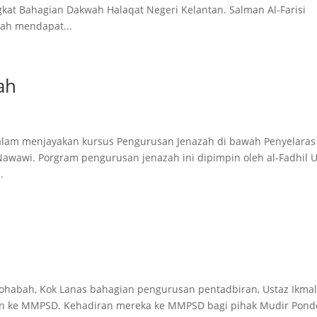
kat Bahagian Dakwah Halaqat Negeri Kelantan. Salman Al-Farisi
lah mendapat...
ah
dalam menjayakan kursus Pengurusan Jenazah di bawah Penyelaras
Nawawi. Porgram pengurusan jenazah ini dipimpin oleh al-Fadhil 
.
ohabah, Kok Lanas bahagian pengurusan pentadbiran, Ustaz Ikma
irin ke MMPSD. Kehadiran mereka ke MMPSD bagi pihak Mudir Pond