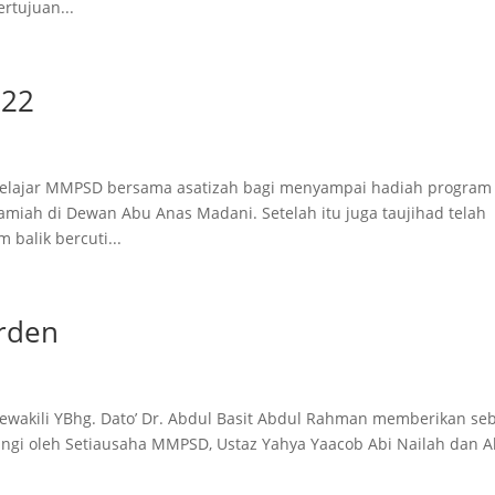
rtujuan...
022
pelajar MMPSD bersama asatizah bagi menyampai hadiah program
miah di Dewan Abu Anas Madani. Setelah itu juga taujihad telah
balik bercuti...
rden
akili YBhg. Dato’ Dr. Abdul Basit Abdul Rahman memberikan se
ringi oleh Setiausaha MMPSD, Ustaz Yahya Yaacob Abi Nailah dan A