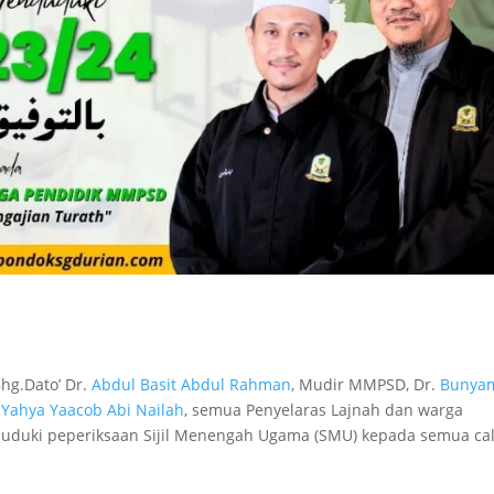
hg.Dato’ Dr.
Abdul Basit Abdul Rahman
, Mudir MMPSD, Dr.
Bunya
i
Yahya Yaacob Abi Nailah
, semua Penyelaras Lajnah dan warga
uki peperiksaan Sijil Menengah Ugama (SMU) kepada semua ca