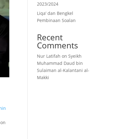
2023/2024
Liqa’ dan Bengkel
Pembinaan Soalan
Recent
Comments
Nur Latifah
on
Syeikh
Muhammad Daud bin
Sulaiman al-Kalantani al-
Makki
min
lon